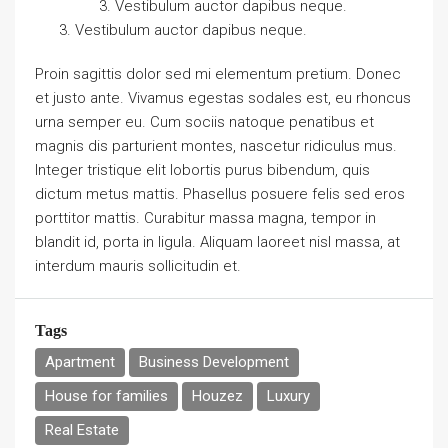
Vestibulum auctor dapibus neque.
Vestibulum auctor dapibus neque.
Proin sagittis dolor sed mi elementum pretium. Donec
et justo ante. Vivamus egestas sodales est, eu rhoncus
urna semper eu. Cum sociis natoque penatibus et
magnis dis parturient montes, nascetur ridiculus mus.
Integer tristique elit lobortis purus bibendum, quis
dictum metus mattis. Phasellus posuere felis sed eros
porttitor mattis. Curabitur massa magna, tempor in
blandit id, porta in ligula. Aliquam laoreet nisl massa, at
interdum mauris sollicitudin et.
Tags
Apartment
Business Development
House for families
Houzez
Luxury
Real Estate