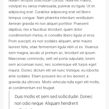
Nullam tempus sollicitudin cursus. Nulla elit mauris,
volutpat eu varius malesuada, pulvinar eu ligula. Ut et
adipiscing erat. Curabitur adipiscing erat vel libero
tempus congue. Nam pharetra interdum vestibulum.
Aenean gravida mi non aliquet porttitor. Praesent
dapibus, nisi a faucibus tincidunt, quam dolor
condimentum metus, in convallis libero ligula ut eros.
Proin suscipit, ex non sodales aliquam, ante mauris
laoreet felis, vitae fermentum ligula nibh ut ex. Vivamus
sem magna, iaculis ut pretium ac, tincidunt vel ipsum.
Maecenas commodo, velit vel porta vulputate, lorem
sem accumsan nunc, nec scelerisque elit turpis eget
mauris. Donec dictum elit vel nunc tristique, eu lobortis
ante sodales. Etiam posuere leo ut leo laoreet, a
gravida dui ultricies. Morbi vehicula nulla eget elit mollis,
at condimentum est feugiat.
Duis mollis et sem sed sollicitudin. Donec
non odio neque. Aliquam hendrerit