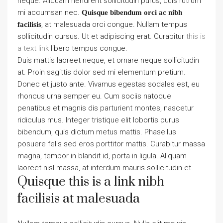
neque. Aliquam hendrerit sollicitudin purus, quis rutrum
mi accumsan nec.
Quisque bibendum orci ac nibh
, at malesuada orci congue. Nullam tempus
facilisis
sollicitudin cursus. Ut et adipiscing erat. Curabitur
this is
a text link
libero tempus congue.
Duis mattis laoreet neque, et ornare neque sollicitudin
at. Proin sagittis dolor sed mi elementum pretium.
Donec et justo ante. Vivamus egestas sodales est, eu
rhoncus urna semper eu. Cum sociis natoque
penatibus et magnis dis parturient montes, nascetur
ridiculus mus. Integer tristique elit lobortis purus
bibendum, quis dictum metus mattis. Phasellus
posuere felis sed eros porttitor mattis. Curabitur massa
magna, tempor in blandit id, porta in ligula. Aliquam
laoreet nisl massa, at interdum mauris sollicitudin et.
Quisque this is a link nibh
facilisis at malesuada